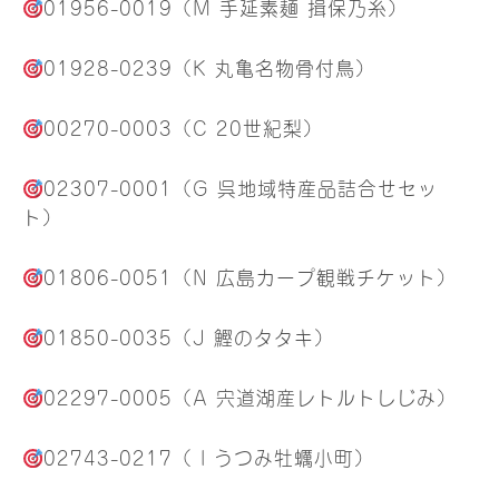
01956-0019（M 手延素麺 揖保乃糸）
01928-0239（K 丸亀名物骨付鳥）
00270-0003（C 20世紀梨）
02307-0001（G 呉地域特産品詰合せセッ
ト）
01806-0051（N 広島カープ観戦チケット）
01850-0035（J 鰹のタタキ）
02297-0005（A 宍道湖産レトルトしじみ）
02743-0217（ I うつみ牡蠣小町）