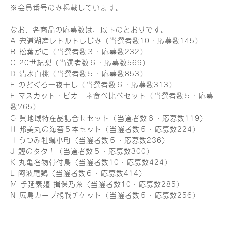
※会員番号のみ掲載しています。
なお、各商品の応募数は、以下のとおりです。
A 宍道湖産レトルトしじみ（当選者数10・応募数145）
B 松葉がに（当選者数３・応募数232）
C 20世紀梨（当選者数６・応募数569）
D 清水白桃（当選者数５・応募数853）
E のどぐろ一夜干し（当選者数６・応募数313）
F マスカット・ピオーネ食べ比べセット（当選者数５・応募
数765）
G 呉地域特産品詰合せセット（当選者数６・応募数119）
H 邦美丸の海苔５本セット（当選者数５・応募数224）
I うつみ牡蠣小町（当選者数５・応募数236）
J 鰹のタタキ（当選者数５・応募数300）
K 丸亀名物骨付鳥（当選者数10・応募数424）
L 阿波尾鶏（当選者数６・応募数414）
M 手延素麺 揖保乃糸（当選者数10・応募数285）
N 広島カープ観戦チケット（当選者数５・応募数256）