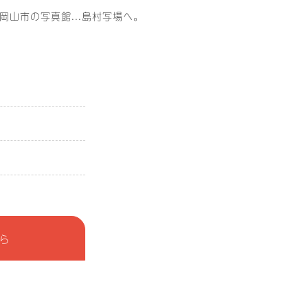
岡山市の写真館...島村写場へ。
ら