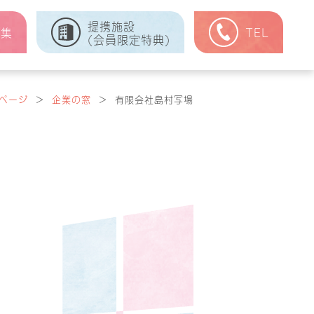
提携施設
式集
TEL
(会員限定特典)
ページ
＞
企業の窓
＞
有限会社島村写場