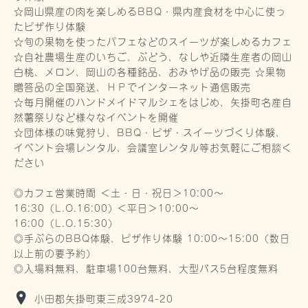
☆岡山県産の肉を楽しめるBBQ・県内産食材を中心に使っ
たピザ作り体験
☆旬の果物を使ったパフェなどのスイーツが楽しめるカフェ
☆自社農場生産のいちご、ぶどう、なしや近隣生産者の岡山
白桃、メロン、岡山の各種銘品、おみやげ品の販売 ☆果物
贈答品の全国発送、ＨＰでインターネット通信販売
☆毎月開催のハンドメイドマルシェをはじめ、矢掛町名産自
然薯祭りなど様々なイベントを開催
☆団体様の味覚狩り、BBQ・ピザ・スイーツづくり体験、
イベント会場レンタル、会議室レンタル等お気軽にご相談く
ださい
◎カフェ営業時間 ＜土・日・祝日＞10:00～
16:30（L.O.16:00) ＜平日＞10:00～
16:00（L.O.15:30)
◎手ぶらのBBQ体験、ピザ作り体験 10:00～15:00（数日
以上前の要予約）
◎入場料無料、駐車場100台無料、大型バス5台程度無料
小田郡矢掛町東三成3974-20