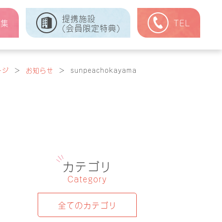
提携施設
式集
TEL
(会員限定特典)
ージ
＞
お知らせ
＞
sunpeachokayama
カテゴリ
Category
全てのカテゴリ