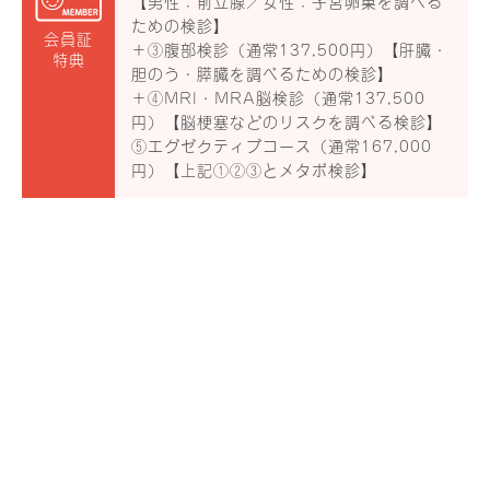
【男性：前立腺／女性：子宮卵巣を調べる
ための検診】
会員証
＋③腹部検診（通常137,500円）【肝臓・
特典
胆のう・膵臓を調べるための検診】
＋④MRI・MRA脳検診（通常137,500
円）【脳梗塞などのリスクを調べる検診】
⑤エグゼクティブコース（通常167,000
円）【上記①②③とメタボ検診】