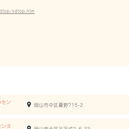
/sdtop/sdtop.htm
いセン
岡山市中区桑野715-2
センタ
岡山市北区谷万成2-6-33