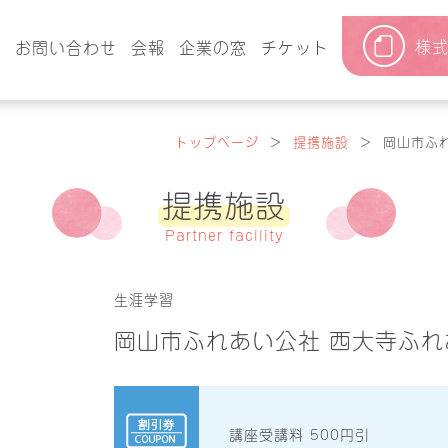
様
要
お問い合わせ
会報
企業の窓
チケット
トップページ
＞
提携施設
＞
岡山市ふ
提携施設
Partner facility
生涯学習
岡山市ふれあい公社 西大寺ふ
講座受講料 500円引