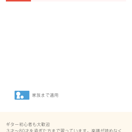
家族まで適用
ギター初心者も大歓迎
３才〜80才を過ぎた方まで習っています。楽譜が読めなく