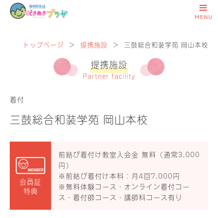
トップページ
＞
提携施設
＞
三鼓総合和装学苑 岡山本校
提携施設
Partner facility
着付
三鼓総合和装学苑 岡山本校
前結び着付け教室入会金 無料（通常3,000
円）
※前結び着付け本科：月4回7,000円
会員証
※無料体験コース・オンライン着付コー
特典
ス・着付師コース・講師科コース有り