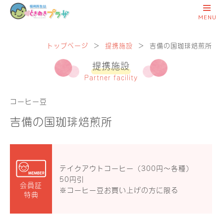
トップページ
＞
提携施設
＞
吉備の国珈琲焙煎所
提携施設
Partner facility
コーヒー豆
吉備の国珈琲焙煎所
テイクアウトコーヒー（300円〜各種）
50円引
会員証
※コーヒー豆お買い上げの方に限る
特典