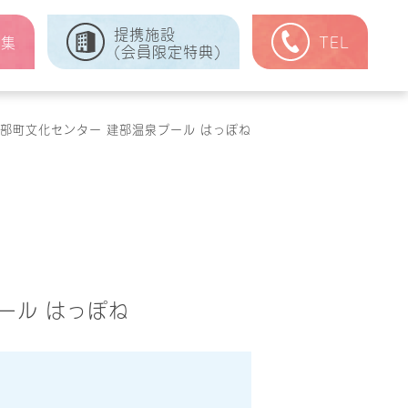
提携施設
式集
TEL
(会員限定特典)
部町文化センター 建部温泉プール はっぽね
ール はっぽね