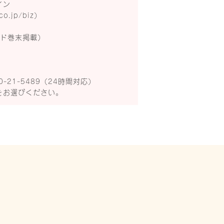
イン
co.jp/biz
）
イド巻末掲載）
-21-5489（24時間対応）
をお選びください。