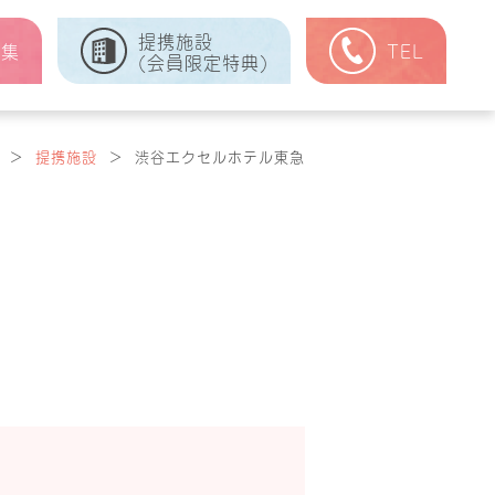
提携施設
式集
TEL
(会員限定特典)
＞
提携施設
＞
渋谷エクセルホテル東急