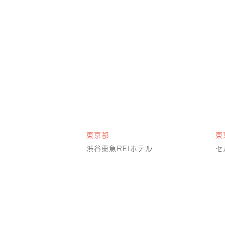
東京都
東
渋谷東急REIホテル
セ